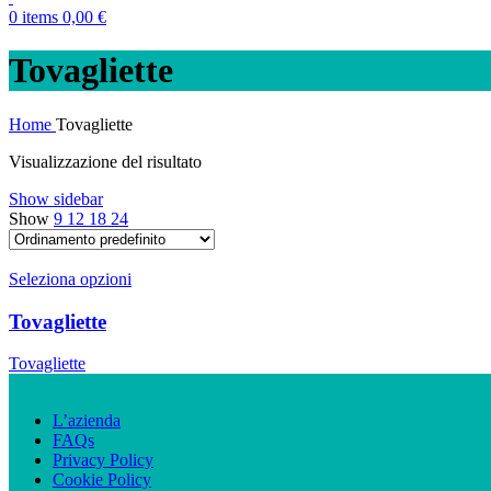
0
items
0,00
€
Tovagliette
Home
Tovagliette
Visualizzazione del risultato
Show sidebar
Show
9
12
18
24
Seleziona opzioni
Tovagliette
Tovagliette
L’azienda
FAQs
Privacy Policy
Cookie Policy