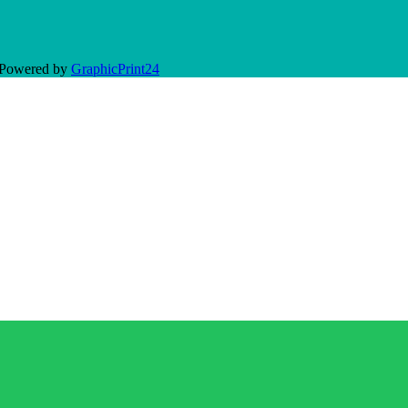
| Powered by
GraphicPrint24