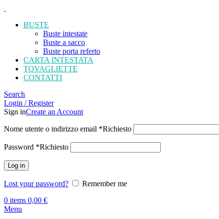
BUSTE
Buste intestate
Buste a sacco
Buste porta referto
CARTA INTESTATA
TOVAGLIETTE
CONTATTI
Search
Login / Register
Sign in
Create an Account
Nome utente o indirizzo email
*
Richiesto
Password
*
Richiesto
Log in
Lost your password?
Remember me
0
items
0,00
€
Menu