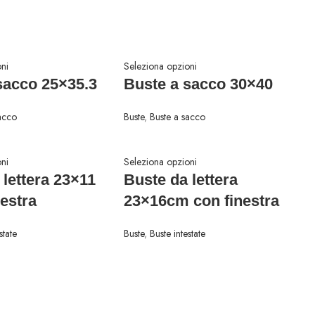
ni
Seleziona opzioni
sacco 25×35.3
Buste a sacco 30×40
acco
Buste
,
Buste a sacco
ni
Seleziona opzioni
 lettera 23×11
Buste da lettera
nestra
23×16cm con finestra
state
Buste
,
Buste intestate