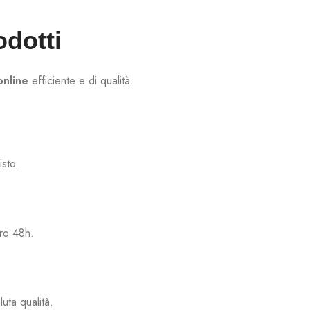
odotti
online
efficiente e di qualità.
sto.
tro 48h.
uta qualità.