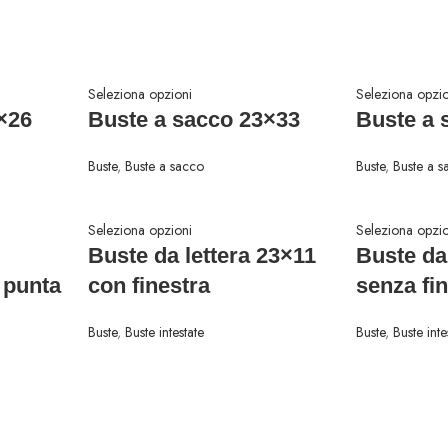
Seleziona opzioni
Seleziona opzio
×26
Buste a sacco 23×33
Buste a 
Buste
,
Buste a sacco
Buste
,
Buste a s
Seleziona opzioni
Seleziona opzio
Buste da lettera 23×11
Buste da
a punta
con finestra
senza fi
Buste
,
Buste intestate
Buste
,
Buste inte