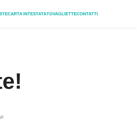
STE
CARTA INTESTATA
TOVAGLIETTE
CONTATTI
te!
o
t!