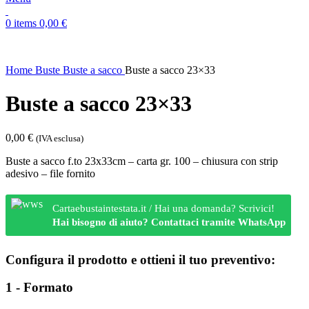
0
items
0,00
€
Home
Buste
Buste a sacco
Buste a sacco 23×33
Buste a sacco 23×33
0,00
€
(IVA esclusa)
Buste a sacco f.to 23x33cm – carta gr. 100 – chiusura con strip
adesivo – file fornito
Cartaebustaintestata.it / Hai una domanda? Scrivici!
Hai bisogno di aiuto? Contattaci tramite WhatsApp
Configura il prodotto e ottieni il tuo preventivo:
1 - Formato