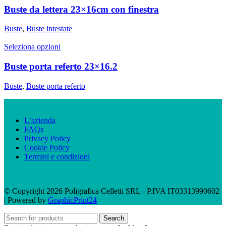
Buste da lettera 23×16cm con finestra
Buste
,
Buste intestate
Seleziona opzioni
Buste porta referto 23×16.2
Buste
,
Buste porta referto
L’azienda
FAQs
Privacy Policy
Cookie Policy
Termini e condizioni
© Copyright 2026 Poligrafica Celletti SRL - P.IVA IT03313990602
| Powered by
GraphicPrint24
Search