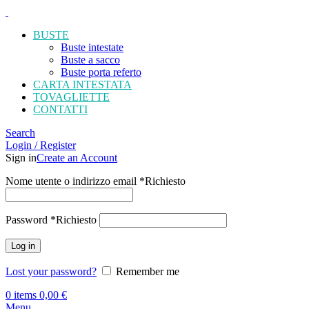
BUSTE
Buste intestate
Buste a sacco
Buste porta referto
CARTA INTESTATA
TOVAGLIETTE
CONTATTI
Search
Login / Register
Sign in
Create an Account
Nome utente o indirizzo email
*
Richiesto
Password
*
Richiesto
Log in
Lost your password?
Remember me
0
items
0,00
€
Menu