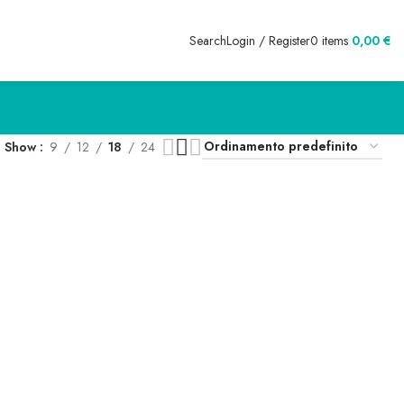
Search
Login / Register
0
items
0,00
€
Show
9
12
18
24