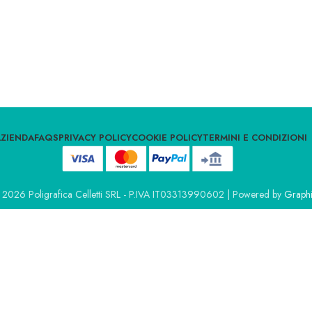
AZIENDA
FAQS
PRIVACY POLICY
COOKIE POLICY
TERMINI E CONDIZIONI
 2026 Poligrafica Celletti SRL - P.IVA IT03313990602 | Powered by
Graphi